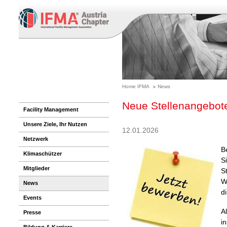
Home IFMA
News
Neue Stellenangebote
Facility Management
Unsere Ziele, Ihr Nutzen
12.01.2026
Netzwerk
B
Klimaschützer
S
Mitglieder
S
W
News
di
Events
A
Presse
i
Bildung & Karriere