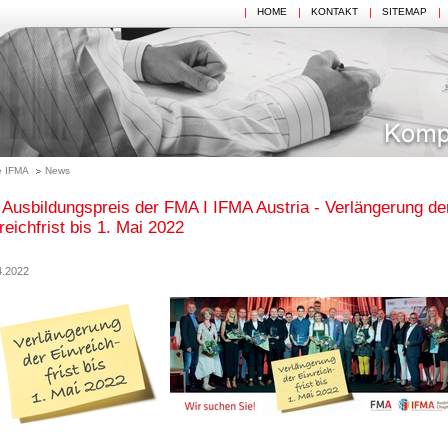
HOME
KONTAKT
SITEMAP
 IFMA
News
 Ausbildungspreis der FMA I IFMA Austria - Verlängerung de
reichfrist bis 1. Mai 2022
4.2022