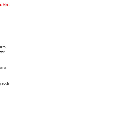
e bis
ekte
wir
jede
n auch