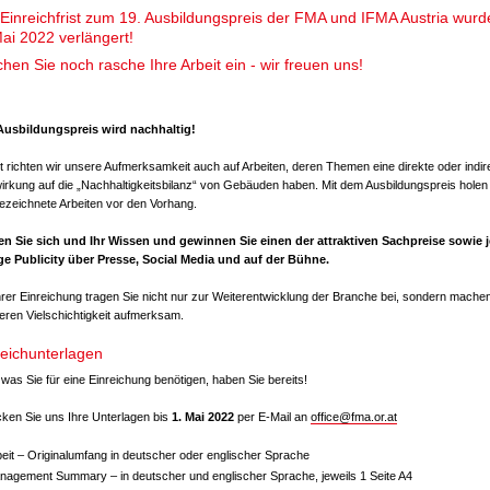
 Einreichfrist zum 19. Ausbildungspreis der FMA und IFMA Austria wurd
Mai 2022 verlängert!
chen Sie noch rasche Ihre Arbeit ein - wir freuen uns!
Ausbildungspreis wird nachhaltig!
 richten wir unsere Aufmerksamkeit auch auf Arbeiten, deren Themen eine direkte oder indir
irkung auf die „Nachhaltigkeitsbilanz“ von Gebäuden haben. Mit dem Ausbildungspreis holen 
ezeichnete Arbeiten vor den Vorhang.
en Sie sich und Ihr Wissen und gewinnen Sie einen der attraktiven Sachpreise sowie 
e Publicity über Presse, Social Media und auf der Bühne.
hrer Einreichung tragen Sie nicht nur zur Weiterentwicklung der Branche bei, sondern mache
eren Vielschichtigkeit aufmerksam.
reichunterlagen
 was Sie für eine Einreichung benötigen, haben Sie bereits!
cken Sie uns Ihre Unterlagen bis
1. Mai 2022
per E-Mail an
office
@
fma.or.at
eit – Originalumfang in deutscher oder englischer Sprache
nagement Summary – in deutscher und englischer Sprache, jeweils 1 Seite A4