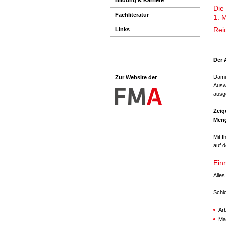
Die
Fachliteratur
1. 
Rei
Links
Der 
Damit
Zur Website der
Ausw
ausg
Zeig
Meng
Mit I
auf d
Ein
Alles
Schi
Arb
Ma