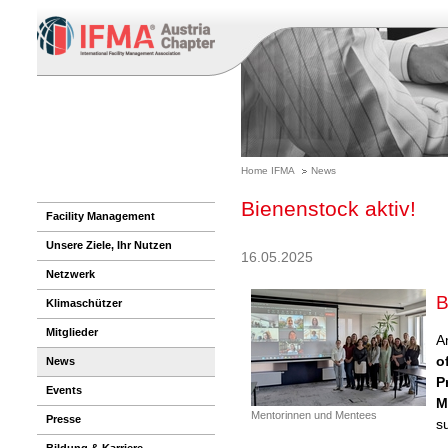
Home IFMA
News
Bienenstock aktiv!
Facility Management
Unsere Ziele, Ihr Nutzen
16.05.2025
Netzwerk
B
Klimaschützer
Mitglieder
A
o
News
P
Events
M
Mentorinnen und Mentees
Presse
s
Bildung & Karriere