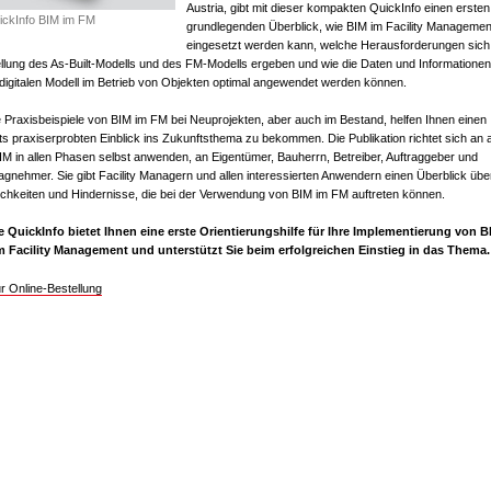
Austria, gibt mit dieser kompakten QuickInfo einen ersten
ickInfo BIM im FM
grundlegenden Überblick, wie BIM im Facility Managemen
eingesetzt werden kann, welche Herausforderungen sich
ellung des As-Built-Modells und des FM-Modells ergeben und wie die Daten und Informatione
digitalen Modell im Betrieb von Objekten optimal angewendet werden können.
 Praxisbeispiele von BIM im FM bei Neuprojekten, aber auch im Bestand, helfen Ihnen einen
ts praxiserprobten Einblick ins Zukunftsthema zu bekommen. Die Publikation richtet sich an a
IM in allen Phasen selbst anwenden, an Eigentümer, Bauherrn, Betreiber, Auftraggeber und
agnehmer. Sie gibt Facility Managern und allen interessierten Anwendern einen Überblick übe
ichkeiten und Hindernisse, die bei der Verwendung von BIM im FM auftreten können.
e QuickInfo bietet Ihnen eine erste Orientierungshilfe für Ihre Implementierung von B
m Facility Management und unterstützt Sie beim erfolgreichen Einstieg in das Thema.
r Online-Bestellung