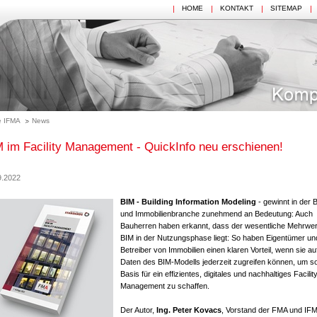
HOME
KONTAKT
SITEMAP
 IFMA
News
 im Facility Management - QuickInfo neu erschienen!
9.2022
BIM - Building Information Modeling
- gewinnt in der 
und Immobilienbranche zunehmend an Bedeutung: Auch
Bauherren haben erkannt, dass der wesentliche Mehrwer
BIM in der Nutzungsphase liegt: So haben Eigentümer un
Betreiber von Immobilien einen klaren Vorteil, wenn sie au
Daten des BIM-Modells jederzeit zugreifen können, um so
Basis für ein effizientes, digitales und nachhaltiges Facilit
Management zu schaffen.
Der Autor,
Ing. Peter Kovacs
, Vorstand der FMA und IF