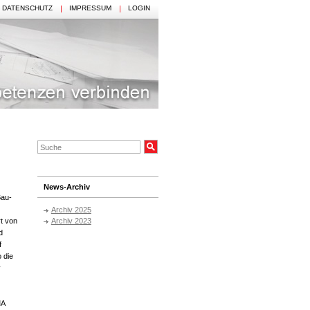
DATENSCHUTZ
IMPRESSUM
LOGIN
News-Archiv
Bau-
Archiv 2025
Archiv 2023
t von
d
f
 die
y
MA