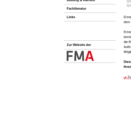
Qu
Fachliteratur
Links
Erst
dem 
Erste
berei
die B
Zur Website der
Auftr
Mögl
Dies
Ihre
Zu