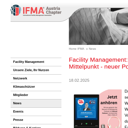
Home IFMA
News
Facility Management:
Facility Management
Mittelpunkt - neuer P
Unsere Ziele, Ihr Nutzen
Netzwerk
18.02.2025
Klimaschützer
D
Mitglieder
s
W
News
Wi
Events
V
Presse
d
F
Bildung & Karriere