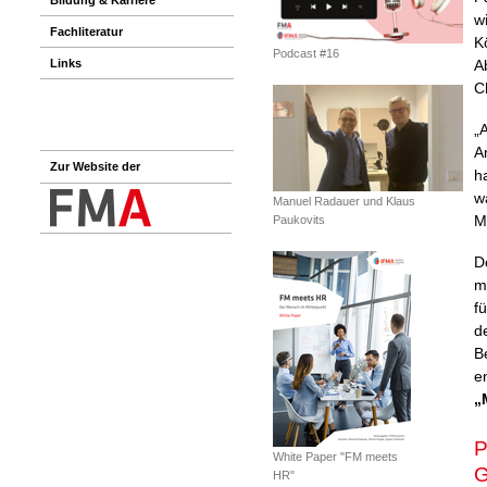
w
Fachliteratur
K
Podcast #16
Links
A
C
„
A
Zur Website der
h
w
Manuel Radauer und Klaus
M
Paukovits
D
m
f
d
B
e
„
P
White Paper "FM meets
G
HR"