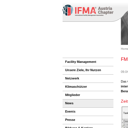
Home
FM-
Facility Management
Unsere Ziele, Ihr Nutzen
09.0
Netzwerk
Das 
inte
Klimaschützer
Bera
Mitglieder
Zei
News
Events
Presse
Bildung & Karriere