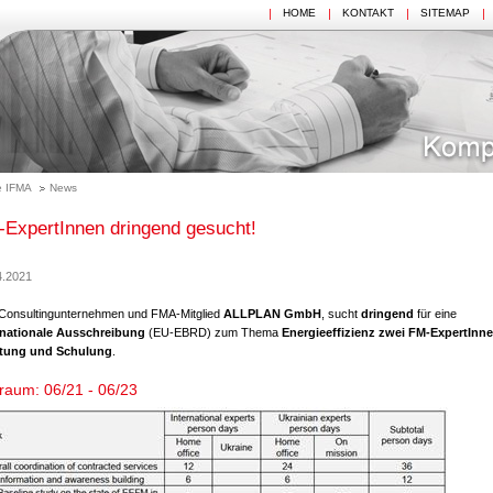
HOME
KONTAKT
SITEMAP
 IFMA
News
ExpertInnen dringend gesucht!
4.2021
Consultingunternehmen und FMA-Mitglied
ALLPLAN GmbH
, sucht
dringend
für eine
rnationale Ausschreibung
(EU-EBRD) zum Thema
Energieeffizienz
zwei FM-ExpertInne
tung und Schulung
.
traum: 06/21 - 06/23