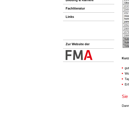
Fachliteratur
Links
Zur Website der
Kurz
gu
Wo
Ta
Erf
Sie
Dann 