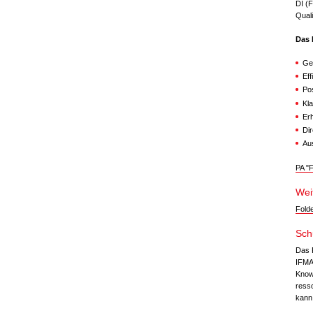
DI (
Quali
Das 
Ge
Eff
Po
Kl
Er
Di
Aus
PA "
Wei
Fold
Sch
Das 
IFMA 
Know
ress
kann