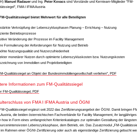
FH)
Manuel Radauer
und Ing.
Peter Kovacs
sind Vorstände und Kernteam-Mitglieder "FM-
tätssiegel", FMA I IFMA Austria
FM-Qualitätssiegel bietet Mehrwert für alle Beteiligten
stärkte Verknüpfung der Lebenszyklusphasen Planung – Errichtung – Nutzung
iziente Betriebsprozesse
sitive Veränderung der Prozesse im Facility Management
are Formulierung der Anforderungen für Nutzung und Betrieb
höhte Nutzungsqualität und Nutzerzufriedenheit
rekter monetärer Nutzen durch optimierte Lebenszykluskosten bzw. Nutzungskosten
zeichnung von Immobilien und Projektbeteiligten
FM-Qualitätssiegel an Objekt der Bundesimmobiliengesellschaft verliehen", PDF
tere Informationen zum FM-Qualitätssiegel
er FM-Qualitätssiegel, PDF
ulterschluss von FMA I IFMA Austria und ÖGNI
FM-Qualitätssiegel ergänzt seit 2022 das Zertifizierungsangebot der ÖGNI. Damit bringen FM
Austria, die beiden österreichischen Fachverbände für Facility Management, ihr langjährige
-how in Form eines umfangreichen Kriterienkataloges zur optimalen Gestaltung der längsten
ourcenintensivsten Lebenszyklusphase, dem Betrieb, ein. Das Zusatzmodul „FM-Qualitätssie
 im Rahmen einer ÖGNI-Zertifizierung oder auch als eigenständige Zertifizierung gebucht we