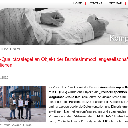
HOME
KONTAKT
SITEMAP
 IFMA
News
Qualitätssiegel an Objekt der Bundesimmobiliengesellschaf
liehen
2.2025
Im Zuge des Projekts mit der
Bundesimmobiliengesells
m.b.H. (BIG)
wurde das Objekt, die
„Polizeiinspektion
Wagramer Straße 89“
, beleuchtet. An dieser Stelle sind
besonders die Bereiche Nutzerorientierung, Betriebskon
und -prozesse sowie die Dokumentation und Digitalisieru
erwähnen. Nach einem umfangreichen und spannenden
Prozess und der Validierung durch FMA I IFMA Austria ko
das „FM-Qualitätssiegel“ freudig an die BIG übergeben w
nr: Peter Kovacs, Lukas