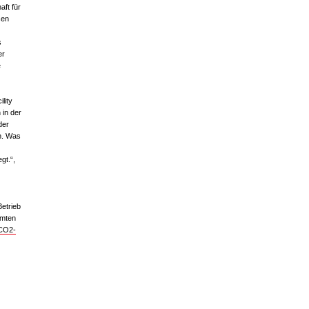
aft für
sen
s
er
e
lity
 in der
der
n. Was
gt.“,
Betrieb
amten
CO2-