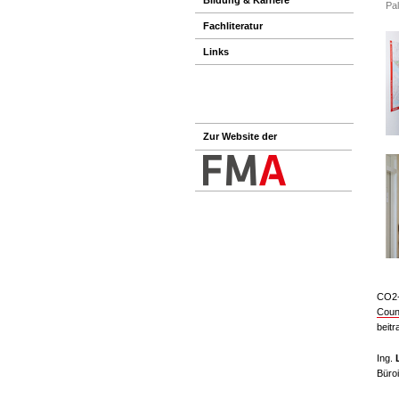
Pa
Fachliteratur
Links
Zur Website der
CO2-
Count
beit
Ing.
Büro