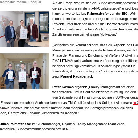
lmetzhofer, Manuel Radauer
Auf die Frage, warum sich die Bundesimmobiliengesellsch
die Zertifizierung mit dem „FM-Qualitätssiegel“ entschlos
hatte, antwortet
Lukas Palmetzhofer
von der BIG: „Wir
möchten mit diesem Qualitätssiegel die Nachhaltigkeit de
Projekts unterstreichen und auf die Hochwertigkeit unser
Arbeit aufmerksam machen. Auch für unser Team war di
Zertifizierung eine gemeinsame Motivation.“
„Wir haben die Realität erkannt, dass die Aspekte des Faci
Managements viel zu wenig in die frühen Phasen, nämlich
Phase der Planung und Errichtung, einfließen. Und wir in 
FMA I IFMA Austria wollten eine Veränderung herbeiführe
ist dabei herausgekommen? Ein Validierungssystem für
Immobilien, dem ein Katalog aus 150 Kriterien zugrunde lie
zeigt
Manuel Radauer
auf.
Peter Kovacs
ergänzt: „Facility Management hat einen
wesentlichen Einfluss auf die effiziente Nutzung und den 
von Gebäuden und Infrastruktur, wo mehr 30 % der ges
Emissionen entstehen. Auch hier kommt das FM-Qualitätssiegel ins Spiel, so wie unsere
down-Initiative
, mit der wir darauf aufmerksam machen und Beiträge prämieren, die dazu
ragen, Österreichs Gebäude klimaneutral zu machen."
Lukas Palmetzhofer
ist Clustermanager, Objekt & Facility Management Team Wien
immobilien, Bundesimmobiliengesellschaft m.b.H.