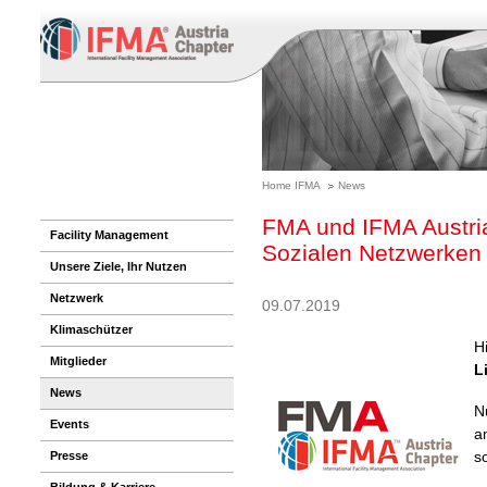
Home IFMA
News
FMA und IFMA Austria
Facility Management
Sozialen Netzwerken
Unsere Ziele, Ihr Nutzen
Netzwerk
09.07.2019
Klimaschützer
H
Mitglieder
L
News
N
Events
a
s
Presse
Bildung & Karriere