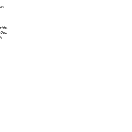
das
vielen
-Day,
MA