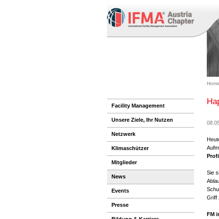
Home
Hap
Facility Management
Unsere Ziele, Ihr Nutzen
08.0
Netzwerk
Heut
Aufm
Klimaschützer
Prof
Mitglieder
Sie s
News
Ablau
Schu
Events
Griff
Presse
FM i
Bildung & Karriere