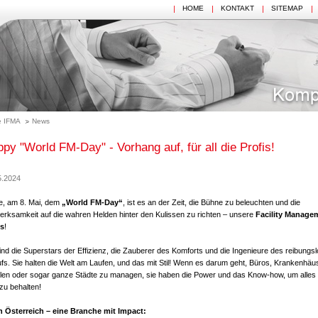
HOME
KONTAKT
SITEMAP
 IFMA
News
py "World FM-Day" - Vorhang auf, für all die Profis!
5.2024
e, am 8. Mai, dem
„World FM-Day“
, ist es an der Zeit, die Bühne zu beleuchten und die
erksamkeit auf die wahren Helden hinter den Kulissen zu richten – unsere
Facility Manage
is
!
ind die Superstars der Effizienz, die Zauberer des Komforts und die Ingenieure des reibungs
fs. Sie halten die Welt am Laufen, und das mit Stil! Wenn es darum geht, Büros, Krankenhäu
len oder sogar ganze Städte zu managen, sie haben die Power und das Know-how, um alles
 zu behalten!
n Österreich – eine Branche mit Impact: