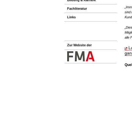
„Imm
Fachliteratur
sind
Links
Kund:
„Die
Mitgl
alle 
Zur Website der
L
gan
Quel