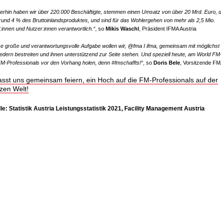
erhin haben wir über 220.000 Beschäftigte, stemmen einen Umsatz von über 20 Mrd. Euro, 
 rund 4 % des Bruttoinlandsproduktes, und sind für das Wohlergehen von mehr als 2,5 Mio.
innen und Nutzer:innen verantwortlich.“
, so
Mikis Waschl
, Präsident IFMA Austria
se große und verantwortungsvolle Aufgabe wollen wir, @fma I ifma, gemeinsam mit möglichst 
iedern bestreiten und ihnen unterstützend zur Seite stehen. Und speziell heute, am World FM
FM-Professionals vor den Vorhang holen, denn #fmschaffts!“
, so
Doris Bele
, Vorsitzende F
asst uns gemeinsam feiern, ein Hoch auf die FM-Professionals auf der
zen Welt!
le: Statistik Austria Leistungsstatistik 2021, Facility Management Austria