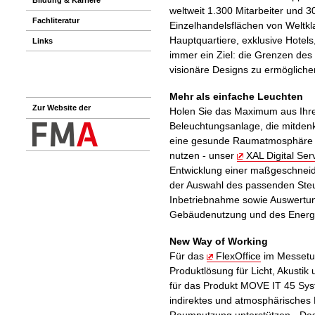
weltweit 1.300 Mitarbeiter und 3
Fachliteratur
Einzelhandelsflächen von Weltk
Hauptquartiere, exklusive Hotels
Links
immer ein Ziel: die Grenzen de
visionäre Designs zu ermögliche
Mehr als einfache Leuchten
Zur Website der
Holen Sie das Maximum aus Ihr
Beleuchtungsanlage, die mitden
eine gesunde Raumatmosphäre s
nutzen - unser
XAL Digital Ser
Entwicklung einer maßgeschneide
der Auswahl des passenden Ste
Inbetriebnahme sowie Auswertu
Gebäudenutzung und des Energ
New Way of Working
Für das
FlexOffice
im Messetu
Produktlösung für Licht, Akustik
für das Produkt MOVE IT 45 Sys
indirektes und atmosphärisches L