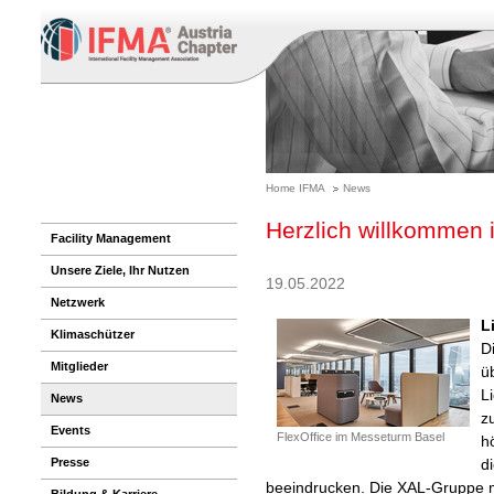
Home IFMA
News
Herzlich willkommen 
Facility Management
Unsere Ziele, Ihr Nutzen
19.05.2022
Netzwerk
L
Klimaschützer
D
Mitglieder
ü
L
News
z
Events
FlexOffice im Messeturm Basel
h
Presse
di
beeindrucken. Die XAL-Gruppe mi
Bildung & Karriere