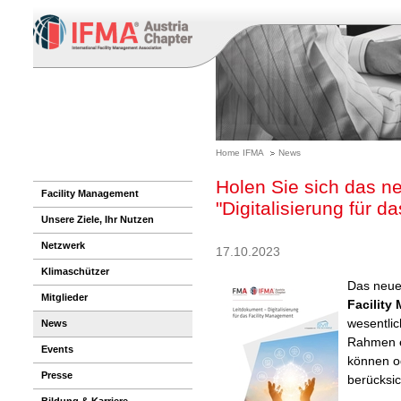
Home IFMA
News
Holen Sie sich das n
Facility Management
"Digitalisierung für 
Unsere Ziele, Ihr Nutzen
Netzwerk
17.10.2023
Klimaschützer
Das neu
Mitglieder
Facility
wesentlic
News
Rahmen e
Events
können o
Presse
berücksi
Bildung & Karriere