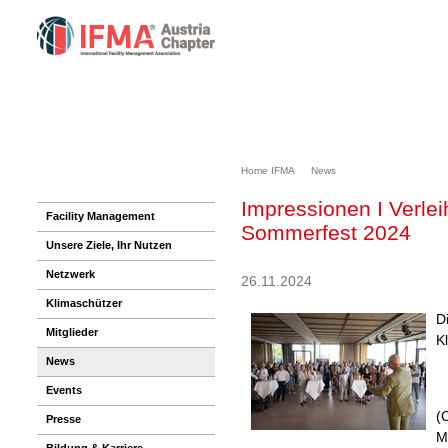
Home IFMA
News
Impressionen I Verle
Facility Management
Sommerfest 2024
Unsere Ziele, Ihr Nutzen
Netzwerk
26.11.2024
Klimaschützer
D
Mitglieder
K
News
Events
(
Presse
M
Bildung & Karriere