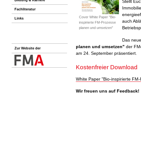
Stellt Eu
Immobilie
Fachliteratur
energieef
Cover White Paper "Bio-
Links
auch Ablä
inspirierte FM-Prozesse
Betriebsp
planen und umsetzen"
Das neue
planen und umsetzen"
der FMe
Zur Website der
am 24. September präsentiert.
Kostenfreier Download
White Paper "Bio-inspirierte F
Wir freuen uns auf Feedback!