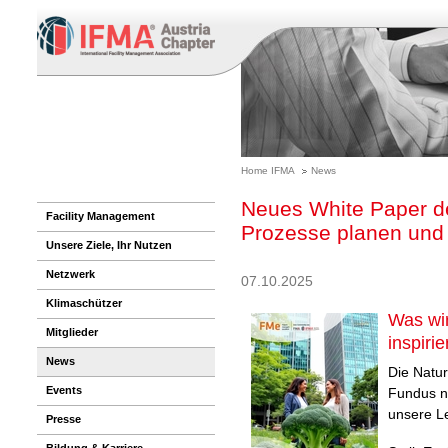
Home IFMA
News
Neues White Paper de
Facility Management
Prozesse planen und
Unsere Ziele, Ihr Nutzen
Netzwerk
07.10.2025
Klimaschützer
Was wir
Mitglieder
inspiri
News
Die Natur
Events
Fundus ne
unsere L
Presse
Bildung & Karriere