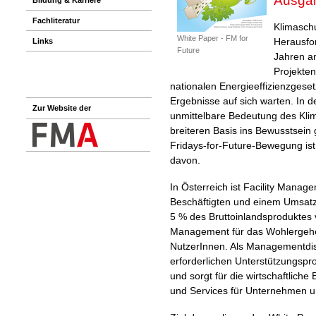
Ausgan
Fachliteratur
Klimaschu
White Paper - FM for
Herausfo
Links
Future
Jahren a
Projekte
nationalen Energieeffizienzgeset
Ergebnisse auf sich warten. In d
Zur Website der
unmittelbare Bedeutung des Klim
breiteren Basis ins Bewusstsein
Fridays-for-Future-Bewegung ist
davon.
In Österreich ist Facility Mana
Beschäftigten und einem Umsatz
5 % des Bruttoinlandsproduktes v
Management für das Wohlergehe
NutzerInnen. Als Managementdisz
erforderlichen Unterstützungsp
und sorgt für die wirtschaftliche
und Services für Unternehmen u