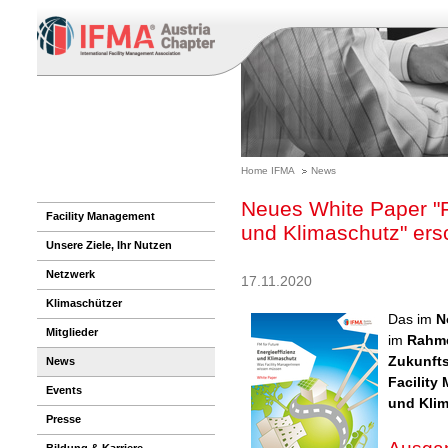
Home IFMA
News
Neues White Paper "FM
Facility Management
und Klimaschutz" ers
Unsere Ziele, Ihr Nutzen
Netzwerk
17.11.2020
Klimaschützer
Das im
N
Mitglieder
im
Rahme
Zukunft
News
Facility
Events
und Kli
Presse
Bildung & Karriere