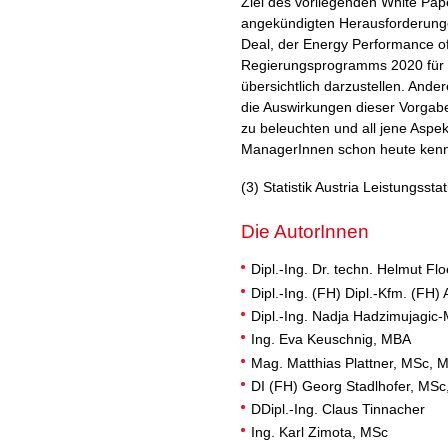
Ziel des vorliegenden White Pape
angekündigten Herausforderun
Deal, der Energy Performance of
Regierungsprogramms 2020 für
übersichtlich darzustellen. And
die Auswirkungen dieser Vorgab
zu beleuchten und all jene Aspe
ManagerInnen schon heute ken
(3) Statistik Austria Leistungsst
Die AutorInnen
Dipl.-Ing. Dr. techn. Helmut Flo
Dipl.-Ing. (FH) Dipl.-Kfm. (FH
Dipl.-Ing. Nadja Hadzimujagic-
Ing. Eva Keuschnig, MBA
Mag. Matthias Plattner, MSc,
DI (FH) Georg Stadlhofer, MS
DDipl.-Ing. Claus Tinnacher
Ing. Karl Zimota, MSc