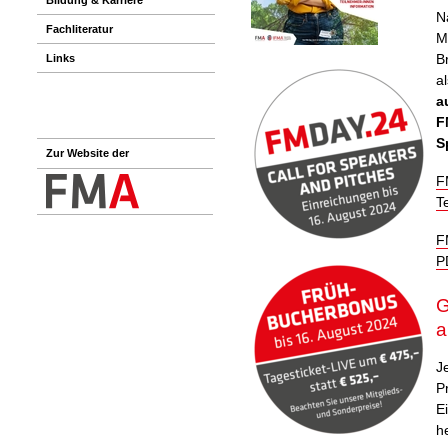
N
Fachliteratur
M
B
Links
al
a
F
S
Zur Website der
F
T
F
P
G
a
J
P
E
h