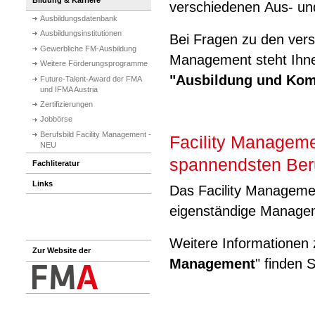
verschiedenen Aus- und
Ausbildungsdatenbank
Ausbildungsinstitutionen
Bei Fragen zu den vers
Gewerbliche FM-Ausbildung
Management steht Ih
Weitere Förderungsprogramme
"Ausbildung und Kom
Future-Talent-Award der FMA
und IFMA Austria
Zertifizierungen
Jobbörse
Berufsbild Facility Management -
Facility Managemen
NEU
spannendsten Beru
Fachliteratur
Links
Das Facility Management
eigenständige Manageme
Weitere Informationen
Zur Website der
Management
" finden 