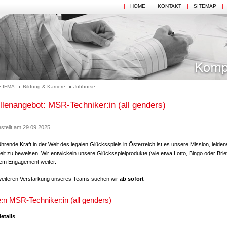
HOME
KONTAKT
SITEMAP
 IFMA
Bildung & Karriere
Jobbörse
llenangebot: MSR-Techniker:in (all genders)
stellt am 29.09.2025
ührende Kraft in der Welt des legalen Glücksspiels in Österreich ist es unsere Mission, leide
t zu beweisen. Wir entwickeln unsere Glücksspielprodukte (wie etwa Lotto, Bingo oder Brie
em Engagement weiter.
weiteren Verstärkung unseres Teams suchen wir
ab sofort
e:n MSR-Techniker:in (all genders)
etails