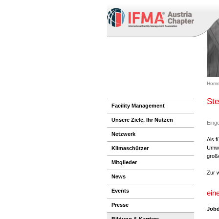
Home
Ste
Facility Management
Unsere Ziele, Ihr Nutzen
Einge
Netzwerk
Als f
Umwel
Klimaschützer
groß
Mitglieder
Zur 
News
Events
ein
Presse
Jobd
Bildung & Karriere