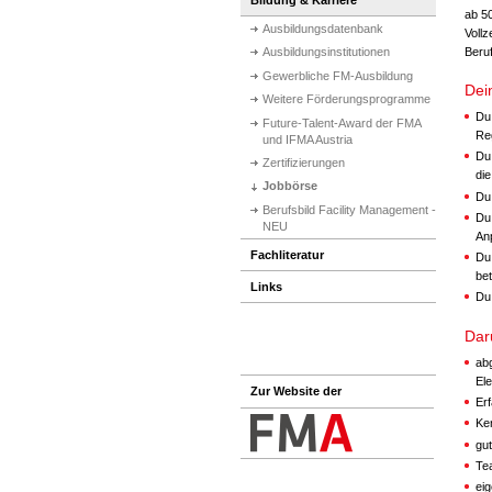
ab 50
Ausbildungsdatenbank
Vollze
Beru
Ausbildungsinstitutionen
Gewerbliche FM-Ausbildung
Dei
Weitere Förderungsprogramme
Du
Future-Talent-Award der FMA
Re
und IFMA Austria
Du 
Zertifizierungen
di
Jobbörse
Du 
Berufsbild Facility Management -
Du
NEU
An
Fachliteratur
Du
bet
Links
Du
Dar
ab
El
Zur Website der
Er
Ke
gu
Tea
eig