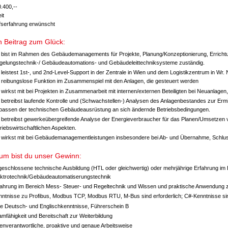
.400,--
it
fserfahrung erwünscht
n Beitrag zum Glück:
 bist im Rahmen des Gebäudemanagements für Projekte, Planung/Konzeptionierung, Errichtun
gelungstechnik-/ Gebäudeautomations- und Gebäudeleittechniksysteme zuständig.
leistest 1st-, und 2nd-Level-Support in der Zentrale in Wien und dem Logistikzentrum in Wr.
e reibungslose Funktion im Zusammenspiel mit den Anlagen, die gesteuert werden
wirkst mit bei Projekten in Zusammenarbeit mit internen/externen Beteiligten bei Neuanlag
 betreibst laufende Kontrolle und (Schwachstellen-) Analysen des Anlagenbestandes zur Ermi
passen der technischen Gebäudeausrüstung an sich ändernde Betriebsbedingungen.
 betreibst gewerkeübergreifende Analyse der Energieverbraucher für das Planen/Umsetze
riebswirtschaftlichen Aspekten.
 wirkst mit bei Gebäudemanagementleistungen insbesondere bei Ab- und Übernahme, Schluss
um bist du unser Gewinn:
geschlossene technische Ausbildung (HTL oder gleichwertig) oder mehrjährige Erfahrung im 
ektrotechnik/Gebäudeautomatiserungstechnik
fahrung im Bereich Mess- Steuer- und Regeltechnik und Wissen und praktische Anwendung 
nntnisse zu Profibus, Modbus TCP, Modbus RTU, M-Bus sind erforderlich; C#-Kenntnisse sin
te Deutsch- und Englischkenntnisse, Führerschein B
mfähigkeit und Bereitschaft zur Weiterbildung
enverantwortliche, proaktive und genaue Arbeitsweise