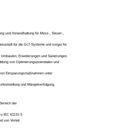
g und Instandhaltung für Mess-, Steuer-,
 Neustadt für die GLT-Systeme und sorgst für
en, Umbauten, Erweiterungen und Sanierungen.
ttlung von Optimierungspotentialen und
n von Einsparungsmaßnahmen unter
feststellung und Mängelverfolgung.
Bereich der
zu IEC 61131-3
d von Vorteil