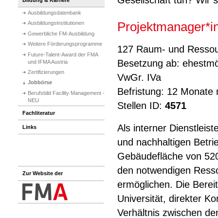
Gesellschaft tun? Wir 
Ausbildungsdatenbank
Projektmanager*i
Ausbildungsinstitutionen
Gewerbliche FM-Ausbildung
Weitere Förderungsprogramme
127 Raum- und Resso
Future-Talent-Award der FMA
Besetzung ab: ehestmö
und IFMA Austria
Zertifizierungen
VwGr. IVa
Jobbörse
Befristung: 12 Monate m
Berufsbild Facility Management -
NEU
Stellen ID:
4571
Fachliteratur
Als interner Dienstleis
Links
und nachhaltigen Betrie
Gebäudefläche von 520.
den notwendigen Resso
Zur Website der
ermöglichen. Die Bereits
Universität, direkter K
Verhältnis zwischen de