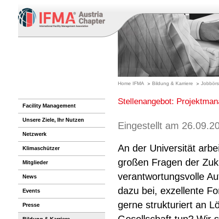
Home IFMA
Bildung & Karriere
Jobbör
Stellenangebot: Projektma
Facility Management
Unsere Ziele, Ihr Nutzen
Eingestellt am 26.09.2
Netzwerk
An der Universität arb
Klimaschützer
großen Fragen der Zuku
Mitglieder
verantwortungsvolle Au
News
dazu bei, exzellente F
Events
gerne strukturiert an L
Presse
Bildung & Karriere