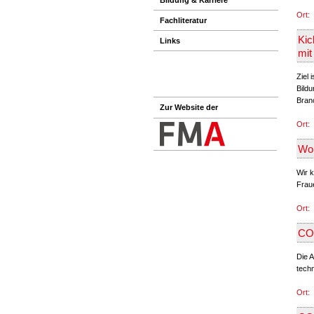
Ort:
Fachliteratur
Kic
Links
mit
Ziel
Bildu
Branc
Zur Website der
Ort:
Wor
Wir 
Fraue
Ort:
CO2
Die 
techn
Ort: