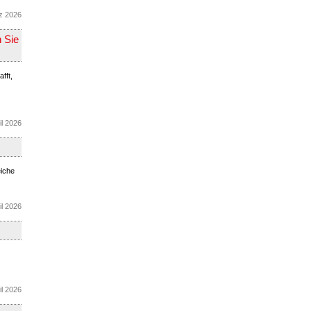
rz 2026
n Sie
fft,
il 2026
eiche
il 2026
il 2026