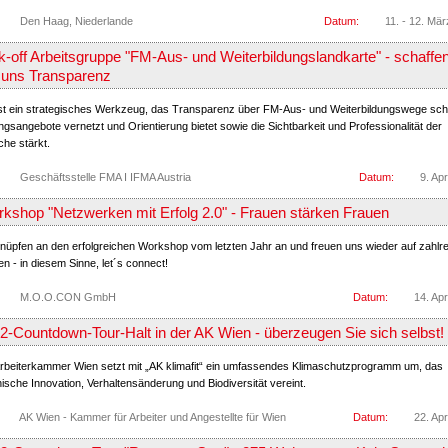
Den Haag, Niederlande
Datum:
11. - 12. Mä
k-off Arbeitsgruppe "FM-Aus- und Weiterbildungslandkarte" - schaffe
 uns Transparenz
 ist ein strategisches Werkzeug, das Transparenz über FM-Aus- und Weiterbildungswege scha
ngsangebote vernetzt und Orientierung bietet sowie die Sichtbarkeit und Professionalität der
he stärkt.
Geschäftsstelle FMA I IFMA Austria
Datum:
9. Apr
kshop "Netzwerken mit Erfolg 2.0" - Frauen stärken Frauen
knüpfen an den erfolgreichen Workshop vom letzten Jahr an und freuen uns wieder auf zahlr
n - in diesem Sinne, let´s connect!
M.O.O.CON GmbH
Datum:
14. Apr
-Countdown-Tour-Halt in der AK Wien - überzeugen Sie sich selbst!
Arbeiterkammer Wien setzt mit „AK klimafit“ ein umfassendes Klimaschutzprogramm um, das
ische Innovation, Verhaltensänderung und Biodiversität vereint.
AK Wien - Kammer für Arbeiter und Angestellte für Wien
Datum:
22. Apr