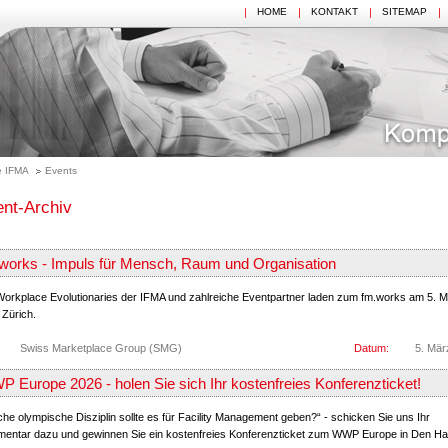
HOME
KONTAKT
SITEMAP
 IFMA
Events
nt-Archiv
works - Impuls für Mensch, Raum und Organisation
orkplace Evolutionaries der IFMA und zahlreiche Eventpartner laden zum fm.works am 5. 
 Zürich.
Swiss Marketplace Group (SMG)
Datum:
5. Mär
 Europe 2026 - holen Sie sich Ihr kostenfreies Konferenzticket!
he olympische Disziplin sollte es für Facility Management geben?“ - schicken Sie uns Ihr
entar dazu und gewinnen Sie ein kostenfreies Konferenzticket zum WWP Europe in Den Ha