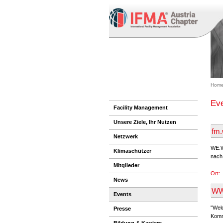
Home
Eve
Facility Management
Unsere Ziele, Ihr Nutzen
fm.
Netzwerk
WE.W
Klimaschützer
nach
Mitglieder
Ort:
News
WWP
Events
"Welc
Presse
Komm
Bildung & Karriere