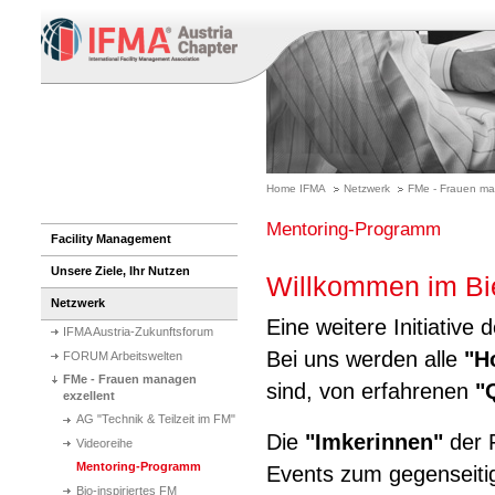
Home IFMA
Netzwerk
FMe - Frauen ma
Mentoring-Programm
Facility Management
Unsere Ziele, Ihr Nutzen
Willkommen im Bi
Netzwerk
Eine weitere Initiative 
IFMA Austria-Zukunftsforum
Bei uns werden alle
"H
FORUM Arbeitswelten
FMe - Frauen managen
sind, von erfahrenen
"
exzellent
AG "Technik & Teilzeit im FM"
Die
"Imkerinnen"
der F
Videoreihe
Mentoring-Programm
Events zum gegenseiti
Bio-inspiriertes FM