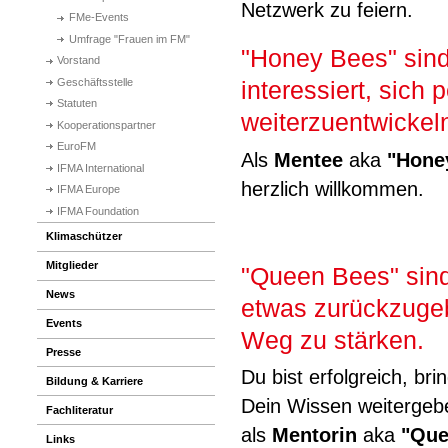
Netzwerk zu feiern.
FMe-Events
Umfrage "Frauen im FM"
"Honey Bees" sind
Vorstand
Geschäftsstelle
interessiert, sich 
Statuten
weiterzuentwickel
Kooperationspartner
EuroFM
Als
Mentee
aka
"Hone
IFMA International
herzlich willkommen.
IFMA Europe
IFMA Foundation
Klimaschützer
Mitglieder
"Queen Bees" sind
News
etwas zurückzuge
Events
Weg zu stärken.
Presse
Du bist erfolgreich, br
Bildung & Karriere
Dein Wissen weitergebe
Fachliteratur
als
Mentorin
aka
"Que
Links