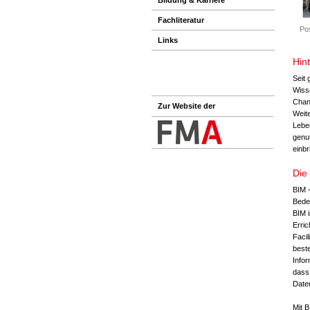
Fachliteratur
Po
Links
Hin
Seit
Wiss
Chan
Zur Website der
Weit
Lebe
genu
einb
Die
BIM -
Bede
BIM i
Erri
Facil
beste
Infor
dass 
Date
Mit 