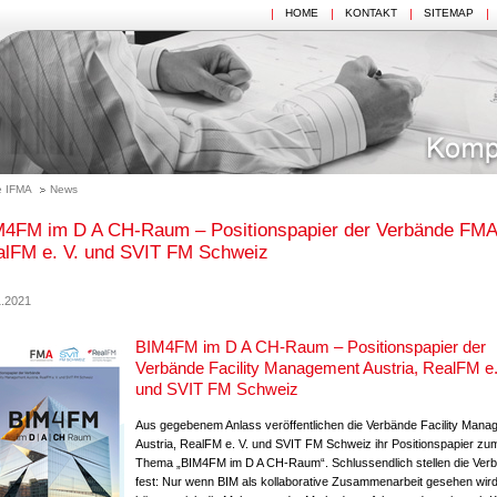
HOME
KONTAKT
SITEMAP
 IFMA
News
M4FM im D A CH-Raum – Positionspapier der Verbände FMA
alFM e. V. und SVIT FM Schweiz
1.2021
BIM4FM im D A CH-Raum – Positionspapier der
Verbände Facility Management Austria, RealFM e.
und SVIT FM Schweiz
Aus gegebenem Anlass veröffentlichen die Verbände Facility Mana
Austria, RealFM e. V. und SVIT FM Schweiz ihr Positionspapier zu
Thema „BIM4FM im D A CH-Raum“. Schlussendlich stellen die Ver
fest: Nur wenn BIM als kollaborative Zusammenarbeit gesehen wird