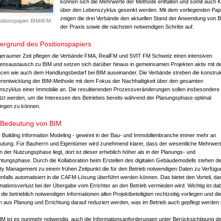
können sich die Mehrwerte der Methode entfalten und somit auch 
über den Lebenszyklus gesenkt werden. Mit dem vorliegenden Pap
zeigen die drei Verbände den aktuellen Stand der Anwendung von B
sitionspapier BIM4FM
der Praxis sowie die nächsten notwendigen Schritte auf.
tergrund des Positionspapiers
 geraumer Zeit pflegen die Verbände FMA, RealFM und SVIT FM Schweiz einen intensiven
ensaustausch zu BIM und setzen sich darüber hinaus in gemeinsamen Projekten aktiv mit d
cen wie auch dem Handlungsbedarf bei BIM auseinander. Die Verbände streben die konstruk
erentwicklung der BIM-Methode mit dem Fokus der Nachhaltigkeit über den gesamten
nszyklus einer Immobilie an. Die resultierenden Prozessveränderungen sollen insbesondere
tzt werden, um die Interessen des Betriebes bereits während der Planungsphase optimal
ringen zu können.
 Bedeutung von BIM
 Building Information Modeling - gewinnt in der Bau- und Immobilienbranche immer mehr an
utung. Für Bauherrn und Eigentümer wird zunehmend klarer, dass der wesentliche Mehrwer
n der Nutzungsphase liegt, dort ist dieser erheblich höher als in der Planungs- und
chtungsphase. Durch die Kollaboration beim Erstellen des digitalen Gebäudemodells stehen d
ity Management zu einem frühen Zeitpunkt die für den Betrieb notwendigen Daten zu Verfügu
nfalls automatisiert in die CAFM-Lösung überführt werden können. Das bietet den Vorteil, da
mationsverlust bei der Übergabe vom Errichter an den Betrieb vermieden wird. Wichtig ist dab
die betrieblich notwendigen Informationen allen Projektbeteiligten rechtzeitig vorliegen und di
n aus Planung und Errichtung darauf reduziert werden, was im Betrieb auch gepflegt werden
BIM ist es nunmehr notwendig, auch die Informationsanforderungen unter Berücksichtigung de