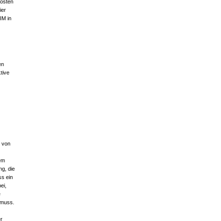
Kosten
ier
IM in
en
tive
t von
em
ng, die
ss ein
ei,
e
 muss.
r