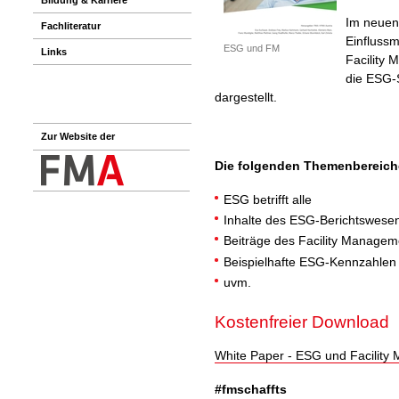
Im neuen 
Fachliteratur
Einflussm
ESG und FM
Links
Facility
die ESG-S
dargestellt.
Zur Website der
Die folgenden Themenbereiche
ESG betrifft alle
Inhalte des ESG-Berichtswese
Beiträge des Facility Managem
Beispielhafte ESG-Kennzahlen
uvm.
Kostenfreier Download
White Paper - ESG und Facilit
#fmschaffts