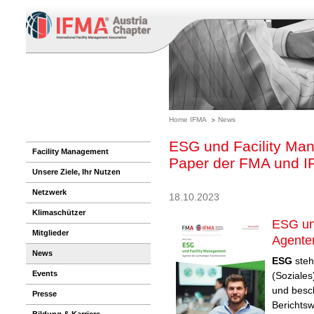
Home IFMA
News
ESG und Facility Ma
Facility Management
Paper der FMA und I
Unsere Ziele, Ihr Nutzen
Netzwerk
18.10.2023
Klimaschützer
ESG un
Mitglieder
Agenten
News
ESG
steh
Events
(Soziale
und besch
Presse
Berichts
Bildung & Karriere