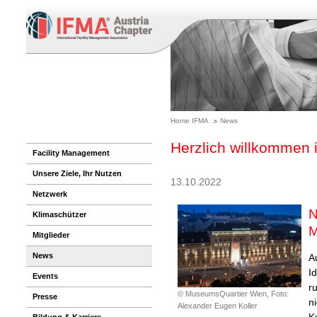
Home IFMA
News
Herzlich willkommen 
Facility Management
Unsere Ziele, Ihr Nutzen
13.10.2022
Netzwerk
N
Klimaschützer
M
Mitglieder
News
A
I
Events
r
© MuseumsQuartier Wien, Foto:
Presse
n
Alexander Eugen Koller
K
Bildung & Karriere