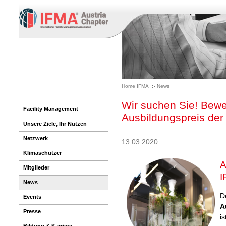
Home IFMA
News
Wir suchen Sie! Bewer
Facility Management
Ausbildungspreis der
Unsere Ziele, Ihr Nutzen
Netzwerk
13.03.2020
Klimaschützer
A
Mitglieder
I
News
D
Events
A
Presse
is
Bildung & Karriere